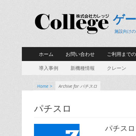
ゲ
施設向けの
Skip
Primary Menu
ホーム
お問い合わせ
ご利用までの
to
Skip
Secondary Menu
content
導入事例
新機種情報
クレーン
to
content
Home
>
Archive for パチスロ
パチスロ
パチスロ